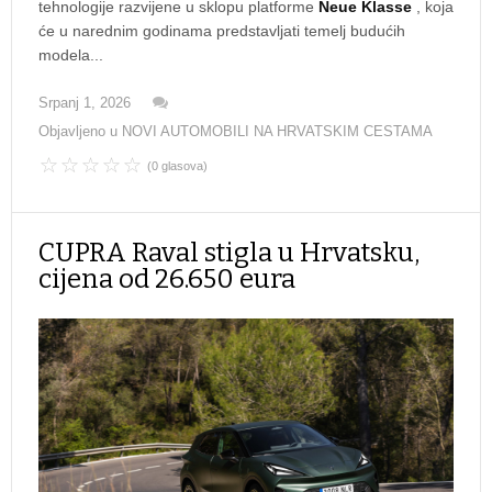
tehnologije razvijene u sklopu platforme
Neue Klasse
, koja
će u narednim godinama predstavljati temelj budućih
modela...
Srpanj 1, 2026
Objavljeno u
NOVI AUTOMOBILI NA HRVATSKIM CESTAMA
(0 glasova)
CUPRA Raval stigla u Hrvatsku,
cijena od 26.650 eura