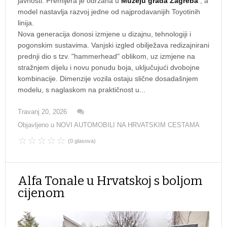
javnosti. Premijera je održana u
Muzeju grada Zagreba
, a
model nastavlja razvoj jedne od najprodavanijih Toyotinih
linija.
Nova generacija donosi izmjene u dizajnu, tehnologiji i
pogonskim sustavima. Vanjski izgled obilježava redizajnirani
prednji dio s tzv. "hammerhead" oblikom, uz izmjene na
stražnjem dijelu i novu ponudu boja, uključujući dvobojne
kombinacije. Dimenzije vozila ostaju slične dosadašnjem
modelu, s naglaskom na praktičnost u...
Travanj 20, 2026
Objavljeno u
NOVI AUTOMOBILI NA HRVATSKIM CESTAMA
(0 glasova)
Alfa Tonale u Hrvatskoj s boljom
cijenom