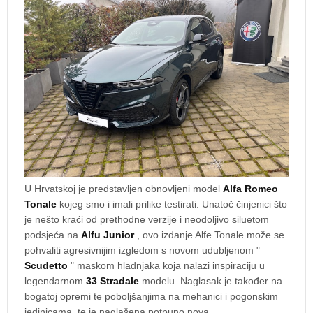
U Hrvatskoj je predstavljen obnovljeni model
Alfa Romeo
Tonale
kojeg smo i imali prilike testirati. Unatoč činjenici što
je nešto kraći od prethodne verzije i neodoljivo siluetom
podsjeća na
Alfu Junior
, ovo izdanje Alfe Tonale može se
pohvaliti agresivnijim izgledom s novom udubljenom "
Scudetto
" maskom hladnjaka koja nalazi inspiraciju u
legendarnom
33 Stradale
modelu. Naglasak je također na
bogatoj opremi te poboljšanjima na mehanici i pogonskim
jedinicama, te je naglašena potpuno nova,