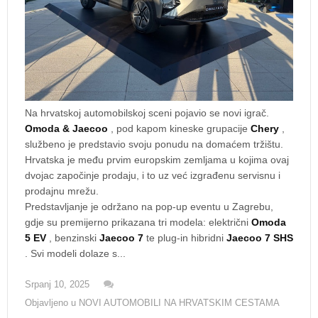
Na hrvatskoj automobilskoj sceni pojavio se novi igrač.
Omoda & Jaecoo
, pod kapom kineske grupacije
Chery
,
službeno je predstavio svoju ponudu na domaćem tržištu.
Hrvatska je među prvim europskim zemljama u kojima ovaj
dvojac započinje prodaju, i to uz već izgrađenu servisnu i
prodajnu mrežu.
Predstavljanje je održano na pop-up eventu u Zagrebu,
gdje su premijerno prikazana tri modela: električni
Omoda
5 EV
, benzinski
Jaecoo 7
te plug-in hibridni
Jaecoo 7 SHS
. Svi modeli dolaze s...
Srpanj 10, 2025
Objavljeno u
NOVI AUTOMOBILI NA HRVATSKIM CESTAMA