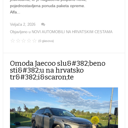
pojednostavljena ponuda paketa opreme.
Alfa...
Veljača 2, 2026
Objavljeno u
NOVI AUTOMOBILI NA HRVATSKIM CESTAMA
(0 glasova)
Omoda Jaecoo slu&#382;beno
sti&#382;u na hrvatsko
tr&#382;i&scaron;te