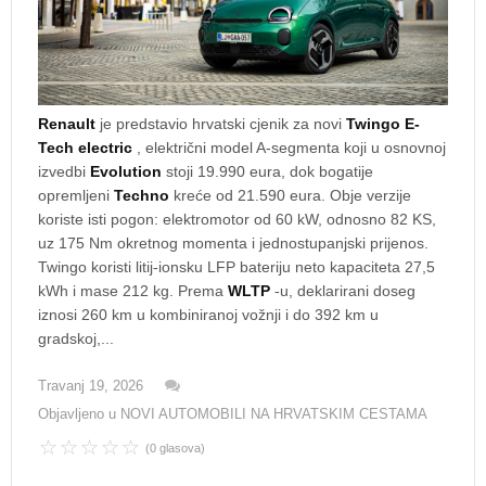
Renault
je predstavio hrvatski cjenik za novi
Twingo E-
Tech electric
, električni model A-segmenta koji u osnovnoj
izvedbi
Evolution
stoji 19.990 eura, dok bogatije
opremljeni
Techno
kreće od 21.590 eura. Obje verzije
koriste isti pogon: elektromotor od 60 kW, odnosno 82 KS,
uz 175 Nm okretnog momenta i jednostupanjski prijenos.
Twingo koristi litij-ionsku LFP bateriju neto kapaciteta 27,5
kWh i mase 212 kg. Prema
WLTP
-u, deklarirani doseg
iznosi 260 km u kombiniranoj vožnji i do 392 km u
gradskoj,...
Travanj 19, 2026
Objavljeno u
NOVI AUTOMOBILI NA HRVATSKIM CESTAMA
(0 glasova)