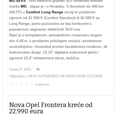
MG S5 EV
, novi električni gradski SUV britansko‑kineske
marke
MG
, stigao je i u Hrvatsku. S dometom do 480 km
(WLTP) u
Comfort Long Range
verziji te početnom
cijenom od 32.990 € (Comfort Standard) ili 36.990 € za
Long Range, jasno pozicionira se kao konkurent u
popularnom segmentu električnih SUV‑ova.
Riječ je o kompaktnom, petosjednom crossoveru dugom
oko 4,48 m, s povišenim položajem vozača i prostranom
unutrašnjošću. Unutrašnji prostor karakterizira moderan, ali
funkcionalan dizajn: 10,25" digitalna instrument ploča i
ogromni 15,6" infotainment ekran, bežično...
Srpanj 9, 2025
Objavljeno u
NOVI AUTOMOBILI NA HRVATSKIM CESTAMA
(0 glasova)
Nova Opel Frontera kreće od
22.990 eura