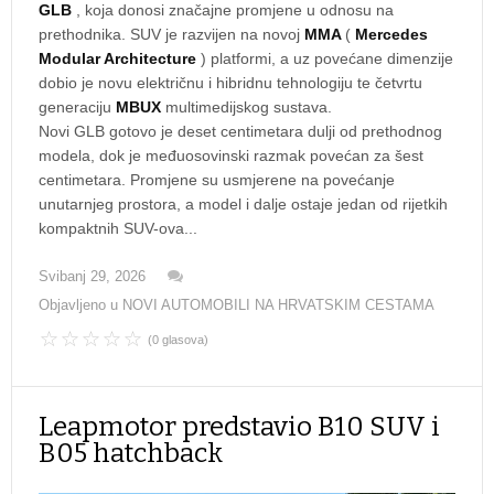
GLB
, koja donosi značajne promjene u odnosu na
prethodnika. SUV je razvijen na novoj
MMA
(
Mercedes
Modular Architecture
) platformi, a uz povećane dimenzije
dobio je novu električnu i hibridnu tehnologiju te četvrtu
generaciju
MBUX
multimedijskog sustava.
Novi GLB gotovo je deset centimetara dulji od prethodnog
modela, dok je međuosovinski razmak povećan za šest
centimetara. Promjene su usmjerene na povećanje
unutarnjeg prostora, a model i dalje ostaje jedan od rijetkih
kompaktnih SUV-ova...
Svibanj 29, 2026
Objavljeno u
NOVI AUTOMOBILI NA HRVATSKIM CESTAMA
(0 glasova)
Leapmotor predstavio B10 SUV i
B05 hatchback