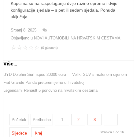
Kupcima su na raspolaganju dvije razine opreme i dvije
konfiguracije sjedala – s pet ili sedam sjedala. Ponuda
uključuje...
Srpanj 8, 2025
Objavljeno u
NOVI AUTOMOBILI NA HRVATSKIM CESTAMA
(0 glasova)
Više...
BYD Dolphin Surf ispod 20000 eura
Veliki SUV s malenom cijenom
Fiat Grande Panda pretpremijerno u Hrvatskoj
Legendarni Renault 5 ponovno na hrvatskim cestama
Početak
Prethodno
1
2
3
…
Stranica 1 od 16
Sljedeće
Kraj