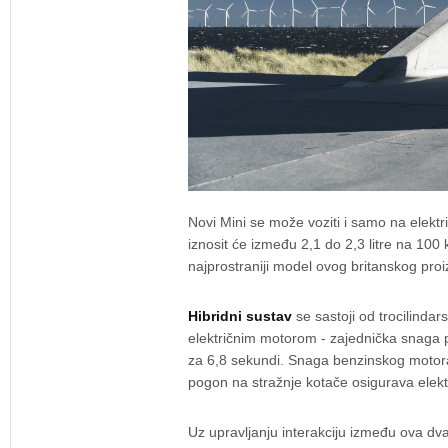
Novi Mini se može voziti i samo na elekt
iznosit će između 2,1 do 2,3 litre na 10
najprostraniji model ovog britanskog proiz
Hibridni sustav
se sastoji od trocilinda
električnim motorom - zajednička snaga 
za 6,8 sekundi. Snaga benzinskog motora
pogon na stražnje kotače osigurava elekt
Uz upravljanju interakciju između ova dva