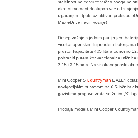
stabilnost na cestu te vučna snaga na snije
okretni moment dostupan već od stajanja.
izgaranjem. Ipak, uz aktivan prekidač eD
Max eDrive način vožnje).
Doseg vožnje s jednim punjenjem baterija
visokonaponskim litij-ionskim baterijama 
prostor kapaciteta 405 litara odnosno 127
pohraniti putem konvencionalne utičnice u
2:15 i 3:15 sata. Na visokonaponski akum
Mini Cooper S
Countryman
E ALL4 dolazi
navigacijskim sustavom sa 6,5-inčnim ek
gazištima pragova vrata sa žutim „S“ log
Prodaja modela Mini Cooper Countryman H