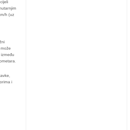
ijeli
nutarnjim
km/h (uz
žni
e može
e između
lometara.
tavke,
orima i