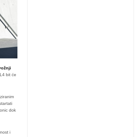
vožnji
4 bit će
iziranim
tartati
onic dok
nost i