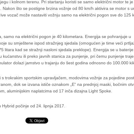
gu i kolnom terenu. Pri startanju koristi se samo električni motor te je c
 Nakon što se postigne brzina vožnje od 80 km/h aktivira se motor s u
rive vozač može nastaviti vožnju samo na električni pogon sve do 125 
, samo na električni pogon je 40 kilometara. Energija se pohranjuje u
koje su smještene ispod stražnjeg sjedala (omogućen je time veći prtlja
5 litara kad se stražnji nasloni sjedala preklope). Energija se u baterij
 kućanstvu ili preko javnih stanica za punjenje, pri čemu punjenje traj
ulator dolazi jamstvo u trajanju do šest godina odnosno do 100.000 ki
 s trokrakim sportskim upravljačem, modovima vožnje za pojedine pos
ranom, dok se izvana ističe oznakom „E“ na prednjoj maski, bočnim otv
om, aluminijskim naplatcima od 17 inča dizajna Light Spoke.
ybrid počinje od 24. lipnja 2017.