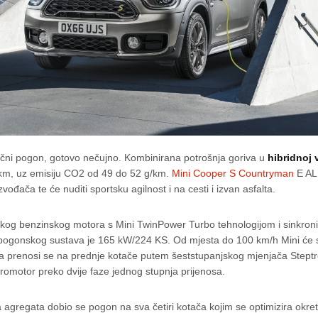
rični pogon, gotovo nečujno. Kombinirana potrošnja goriva u
hibridnoj 
0 km, uz emisiju CO2 od 49 do 52 g/km.
Mini Cooper S Countryman
E ALL
vođača te će nuditi sportsku agilnost i na cesti i izvan asfalta.
rskog benzinskog motora s Mini TwinPower Turbo tehnologijom i sinkron
pogonskog sustava je 165 kW/224 KS. Od mjesta do 100 km/h Mini će s
 prenosi se na prednje kotače putem šeststupanjskog mjenjača Steptr
romotor preko dvije faze jednog stupnja prijenosa.
 agregata dobio se pogon na sva četiri kotača kojim se optimizira okret