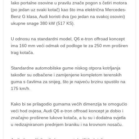
Iako portalne osovine u pravilu znače pogon s četiri motora
(po jedan uz svaki kotač) kao što ima električna Mercedes-
Benz G klasa, Audi koristi dva (po jedan na svakoj osovini)
ukupne snage 380 kW (517 KS).
U odnosu na standardni model, Q6 e-tron offroad koncept
ima 160 mm veći odmak od podloge te za 250 mm proširen
trag kotača.
Standardne automobilske gume niskog otpora kotrljanja
također su odbačene i zamijenjene kompletom terenskih
guma s čavlima za snijeg, što je najveću brzinu spustilo na
175 km/h.
Kako bi se prilagodio gumama većih dimenzija te omogućio
veći hod ovjesa, Audi Q6 e-tron offroad koncept je dobio i
značajno proširene lukove kotača, a tu su i dodatna svjetla
u redizajniranom prednjem braniku i na krovnom nosaču.