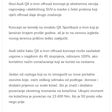
Novi Audi Q6 e-tron offroad koncept je ekstremna verzija
najnovijeg i električnog SUV-a marke s četiri prstena koji
riječi offroad daje drugo značenje.
Koncept se temelji na modelu Q6 Sportback e-tron koji je
lansiran krajem prošle godine, ali je to na osnovu izgleda
novog terenca prilično teško zaključiti.
Audi ističe kako Q6 e-tron offroad koncept može savladati
uspone s nagibom do 45 stupnjeva, odnosno 100%, ako
koristimo način označavanja koji se koristi na cestama.
Jedan od razloga koji su to omogućili su nove portalne
osovine koje, osim velikog odmaka od podloge, donose i
dodatni prijenos uz svaki kotač, što je znači i dodatno
povećanje okretnog momenta na kotačima. Ukupni moment
na kotačima je povećan na 13.400 Nm, što je 50 posto više
nego prije.