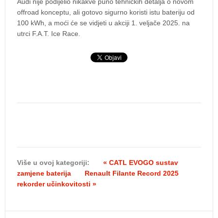
Audi nije podijelio nikakve puno tehničkih detalja o novom
offroad konceptu, ali gotovo sigurno koristi istu bateriju od
100 kWh, a moći će se vidjeti u akciji 1. veljače 2025. na
utrci F.A.T. Ice Race.
Više u ovoj kategoriji:
« CATL EVOGO sustav
zamjene baterija
Renault Filante Record 2025
rekorder učinkovitosti »