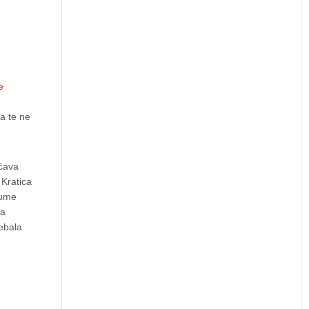
e
a te ne
ućava
 Kratica
gume
na
rebala