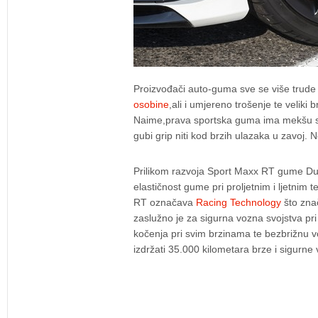
Proizvođači auto-guma sve se više trude
osobine
,ali i umjereno trošenje te velik
Naime,prava sportska guma ima mekšu sm
gubi grip niti kod brzih ulazaka u zavoj. 
Prilikom razvoja Sport Maxx RT gume Du
elastičnost gume pri proljetnim i ljetnim
RT označava
Racing Technology
što zna
zaslužno je za sigurna vozna svojstva pri
kočenja pri svim brzinama te bezbrižnu v
izdržati 35.000 kilometara brze i sigurne 