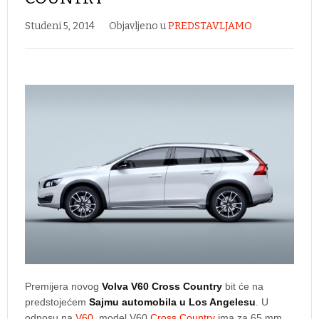
Studeni 5, 2014
Objavljeno u
PREDSTAVLJAMO
Premijera novog
Volva V60 Cross Country
bit će na
predstojećem
Sajmu automobila u Los Angelesu
. U
odnosu na
V60
, model V60
Cross Country
ima za 65 mm