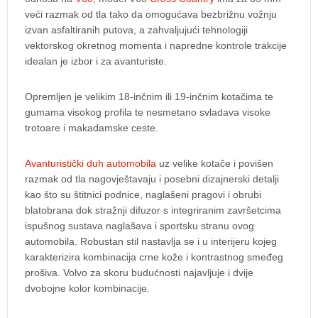
veći razmak od tla tako da omogućava bezbrižnu vožnju
izvan asfaltiranih putova, a zahvaljujući tehnologiji
vektorskog okretnog momenta i napredne kontrole trakcije
idealan je izbor i za avanturiste.
Opremljen je velikim 18-inčnim ili 19-inčnim kotačima te
gumama visokog profila te nesmetano svladava visoke
trotoare i makadamske ceste.
Avanturistički duh automobila
uz velike kotače i povišen
razmak od tla nagovještavaju i posebni dizajnerski detalji
kao što su štitnici podnice, naglašeni pragovi i obrubi
blatobrana dok stražnji difuzor s integriranim završetcima
ispušnog sustava naglašava i sportsku stranu ovog
automobila. Robustan stil nastavlja se i u interijeru kojeg
karakterizira kombinacija crne kože i kontrastnog smeđeg
prošiva. Volvo za skoru budućnosti najavljuje i dvije
dvobojne kolor kombinacije.