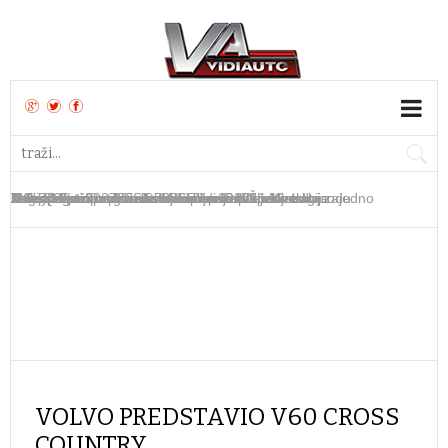
Geely i Ford proizvodit će SUV-ove u Španjolskoj zajedno
Aston Martin osigurao 735 milijuna dolara kredita
Tokić pokrenuo novi webshop za autodijelove
Aston Martin traži novo financiranje
Bugatti završio proizvodnju modela W16 Mistral
Audi Q3 za 2027. dobiva više opreme i tehnologije
MG predstavio dva električna koncepta u Goodwoodu
Volkswagen predstavio električni ID. Cross
Stiže osvježena Mazda MX-5 za 2027.
MG ZS Comfort TEST
VOLVO PREDSTAVIO V60 CROSS
COUNTRY