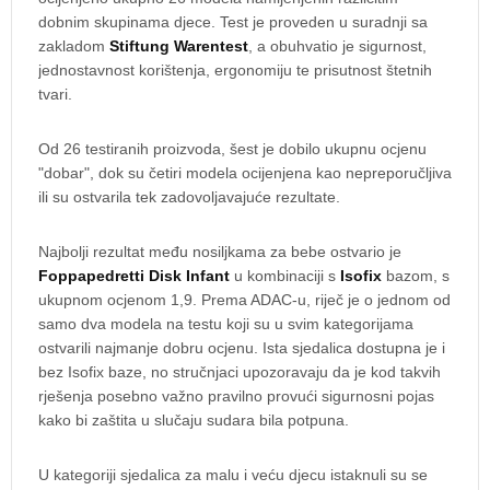
dobnim skupinama djece. Test je proveden u suradnji sa
zakladom
Stiftung Warentest
, a obuhvatio je sigurnost,
jednostavnost korištenja, ergonomiju te prisutnost štetnih
tvari.
Od 26 testiranih proizvoda, šest je dobilo ukupnu ocjenu
"dobar", dok su četiri modela ocijenjena kao nepreporučljiva
ili su ostvarila tek zadovoljavajuće rezultate.
Najbolji rezultat među nosiljkama za bebe ostvario je
Foppapedretti Disk Infant
u kombinaciji s
Isofix
bazom, s
ukupnom ocjenom 1,9. Prema ADAC-u, riječ je o jednom od
samo dva modela na testu koji su u svim kategorijama
ostvarili najmanje dobru ocjenu. Ista sjedalica dostupna je i
bez Isofix baze, no stručnjaci upozoravaju da je kod takvih
rješenja posebno važno pravilno provući sigurnosni pojas
kako bi zaštita u slučaju sudara bila potpuna.
U kategoriji sjedalica za malu i veću djecu istaknuli su se