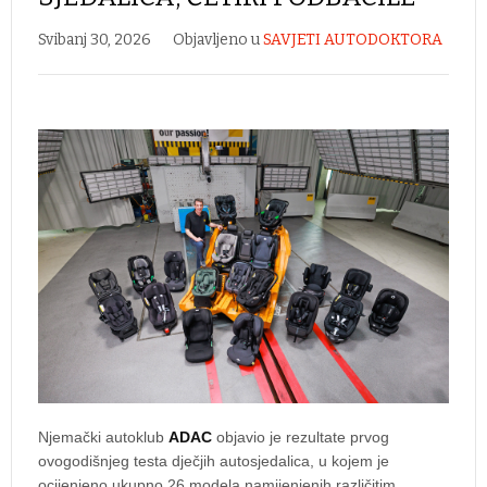
Svibanj 30, 2026
Objavljeno u
SAVJETI AUTODOKTORA
Njemački autoklub
ADAC
objavio je rezultate prvog
ovogodišnjeg testa dječjih autosjedalica, u kojem je
ocijenjeno ukupno 26 modela namijenjenih različitim