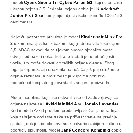
modeli
Cybex Sirona Ti
i
Cybex Pallas G3
, koji su ostvarili
ukupnu ocjenu 2,5. Jednaku ocjenu dobio je i
Kinderkraft
Junior Fix i-Size
namijenjen djeci visokoj između 100 i 150
centimetara.
Najveću pozornost privukao je model
Kinderkraft Mink Pro
2
u kombinaciji s Isofix bazom, koji je dobio vrlo lošu ocjenu
5,5. ADAC navodi da se tijekom sudara sjedalica može
odvojiti od baze i nekontrolirano kretati po unutrašnjosti
vozila, što može dovesti do teških ozljeda djeteta. Zbog
toga je organizacija upozorila potrošače još prije službene
objave rezultata, a proizvođač je kupcima ponudio
mogućnost besplatnog povrata ili zamjene proizvoda.
Među modelima koji nisu ostvarili više od zadovoljavajuće
ocjene nalaze se i
Axkid Minikid 4
te
Lionelo Lavender
.
Kod modela Axkid problem predstavlja složenija ugradnja
koja zahtijeva dodatne trake za pričvršćivanje na prednje
sjedalo, dok je Lionelo Lavender ostvario slabije rezultate u
području sigurnosti. Model
Jané Concord Kombikid
dobio