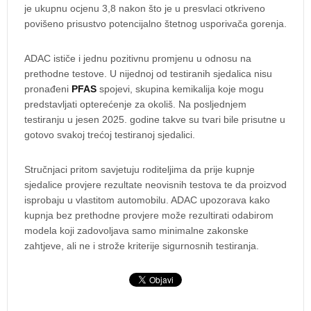
je ukupnu ocjenu 3,8 nakon što je u presvlaci otkriveno
povišeno prisustvo potencijalno štetnog usporivača gorenja.
ADAC ističe i jednu pozitivnu promjenu u odnosu na
prethodne testove. U nijednoj od testiranih sjedalica nisu
pronađeni
PFAS
spojevi, skupina kemikalija koje mogu
predstavljati opterećenje za okoliš. Na posljednjem
testiranju u jesen 2025. godine takve su tvari bile prisutne u
gotovo svakoj trećoj testiranoj sjedalici.
Stručnjaci pritom savjetuju roditeljima da prije kupnje
sjedalice provjere rezultate neovisnih testova te da proizvod
isprobaju u vlastitom automobilu. ADAC upozorava kako
kupnja bez prethodne provjere može rezultirati odabirom
modela koji zadovoljava samo minimalne zakonske
zahtjeve, ali ne i strože kriterije sigurnosnih testiranja.