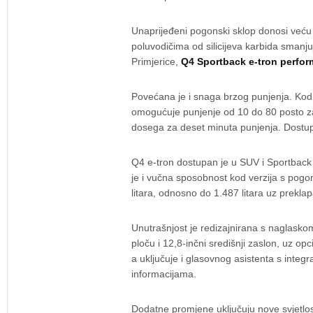
Unaprijeđeni pogonski sklop donosi veću u
poluvodičima od silicijeva karbida smanjuj
Primjerice,
Q4 Sportback e-tron perfo
Povećana je i snaga brzog punjenja. Kod
omogućuje punjenje od 10 do 80 posto za
dosega za deset minuta punjenja. Dostupna
Q4 e-tron dostupan je u SUV i Sportback 
je i vučna sposobnost kod verzija s pogo
litara, odnosno do 1.487 litara uz preklap
Unutrašnjost je redizajnirana s naglaskom
ploču i 12,8-inčni središnji zaslon, uz op
a uključuje i glasovnog asistenta s integr
informacijama.
Dodatne promjene uključuju nove svjetlos