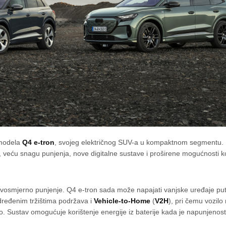
 modela
Q4 e-tron
, svojeg električnog SUV-a u kompaktnom segmentu.
eću snagu punjenja, nove digitalne sustave i proširene mogućnosti ko
 dvosmjerno punjenje. Q4 e-tron sada može napajati vanjske uređaje p
dređenim tržištima podržava i
Vehicle-to-Home
(
V2H
), pri čemu vozil
vo. Sustav omogućuje korištenje energije iz baterije kada je napunjenos