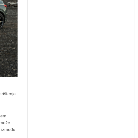
rištenja
utem
o može
t između