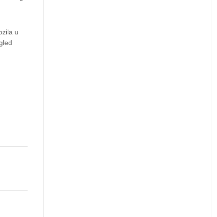
zila u
gled