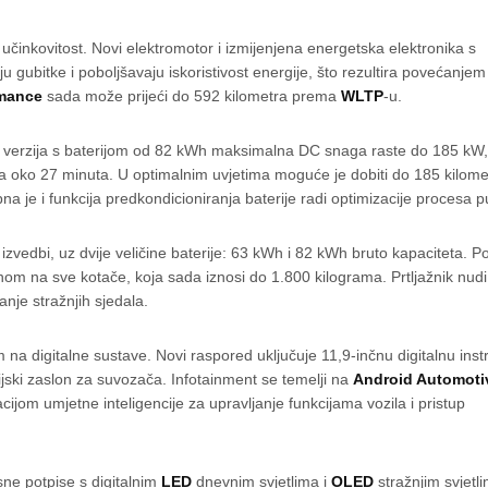
činkovitost. Novi elektromotor i izmijenjena energetska elektronika s
u gubitke i poboljšavaju iskoristivost energije, što rezultira povećanje
rmance
sada može prijeći do 592 kilometra prema
WLTP
-u.
 verzija s baterijom od 82 kWh maksimalna DC snaga raste do 185 kW,
 oko 27 minuta. U optimalnim uvjetima moguće je dobiti do 185 kilome
 je i funkcija predkondicioniranja baterije radi optimizacije procesa p
izvedbi, uz dvije veličine baterije: 63 kWh i 82 kWh bruto kapaciteta. 
nom na sve kotače, koja sada iznosi do 1.800 kilograma. Prtljažnik nud
anje stražnjih sjedala.
 na digitalne sustave. Novi raspored uključuje 11,9-inčnu digitalnu in
cijski zaslon za suvozača. Infotainment se temelji na
Android Automoti
acijom umjetne inteligencije za upravljanje funkcijama vozila i pristup
ne potpise s digitalnim
LED
dnevnim svjetlima i
OLED
stražnjim svjetl