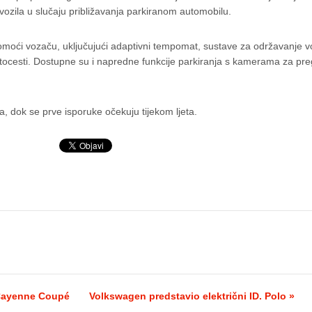
vozila u slučaju približavanja parkiranom automobilu.
omoći vozaču, uključujući adaptivni tempomat, sustave za održavanje vo
 autocesti. Dostupne su i napredne funkcije parkiranja s kamerama za pre
a, dok se prve isporuke očekuju tijekom ljeta.
i Cayenne Coupé
Volkswagen predstavio električni ID. Polo »