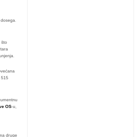
m dosega.
 što
tara
unjenja.
Povećana
i 515
strumentnu
ve OS
-u,
ima druge