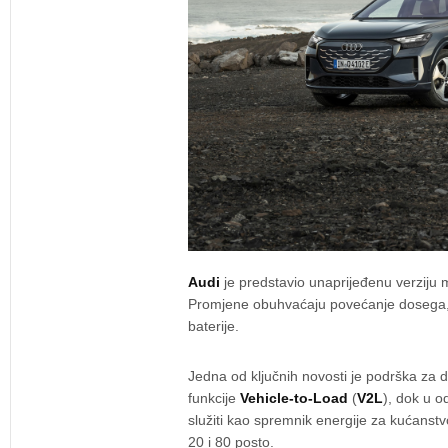
Audi
je predstavio unaprijeđenu verziju
Promjene obuhvaćaju povećanje dosega, v
baterije.
Jedna od ključnih novosti je podrška za
funkcije
Vehicle-to-Load
(
V2L
), dok u o
služiti kao spremnik energije za kućanst
20 i 80 posto.