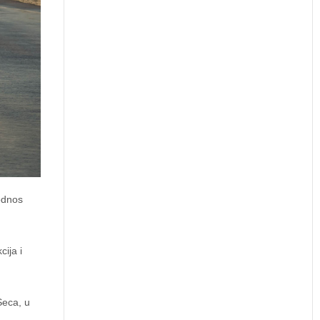
odnos
ija i
Seca, u