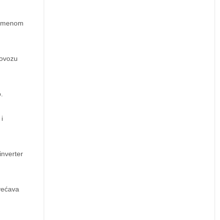
vremenom
lovozu
.
i
inverter
većava