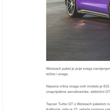
Weissach paket je prije svega namijenjen
težine i snage.
Najveća vršna snaga ovih modela je 815 kW
unaprijeđene aerodinamike, električni GT
Taycan Turbo GT s Weissach paketom najb
Kaliforniji, gdje je 23. veljače postavio v