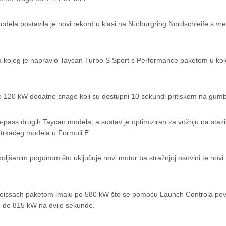
modela postavila je novi rekord u klasi na Nürburgring Nordschleife s 
a kojeg je napravio Taycan Turbo S Sport s Performance paketom u ko
do 120 kW dodatne snage koji su dostupni 10 sekundi pritiskom na gumb
o-pass drugih Taycan modela, a sustav je optimiziran za vožnju na stazi 
X trkaćeg modela u Formuli E.
ljšanim pogonom što uključuje novi motor ba stražnjoj osovini te novi 
eissach paketom imaju po 580 kW što se pomoću Launch Controla po
 do 815 kW na dvije sekunde.