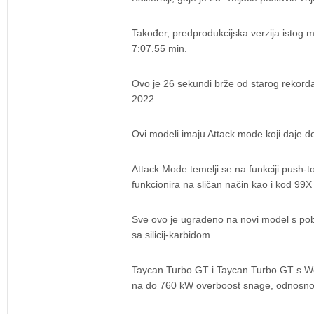
Također, predprodukcijska verzija istog 
7:07.55 min.
Ovo je 26 sekundi brže od starog rekord
2022.
Ovi modeli imaju Attack mode koji daje 
Attack Mode temelji se na funkciji push-t
funkcionira na sličan način kao i kod 99
Sve ovo je ugrađeno na novi model s pobo
sa silicij-karbidom.
Taycan Turbo GT i Taycan Turbo GT s W
na do 760 kW overboost snage, odnosno