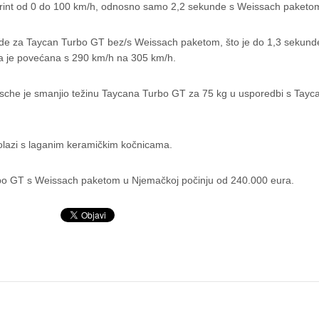
rint od 0 do 100 km/h, odnosno samo 2,2 sekunde s Weissach paketo
unde za Taycan Turbo GT bez/s Weissach paketom, što je do 1,3 sekund
na je povećana s 290 km/h na 305 km/h.
Porsche je smanjio težinu Taycana Turbo GT za 75 kg u usporedbi s Tay
lazi s laganim keramičkim kočnicama.
bo GT s Weissach paketom u Njemačkoj počinju od 240.000 eura.