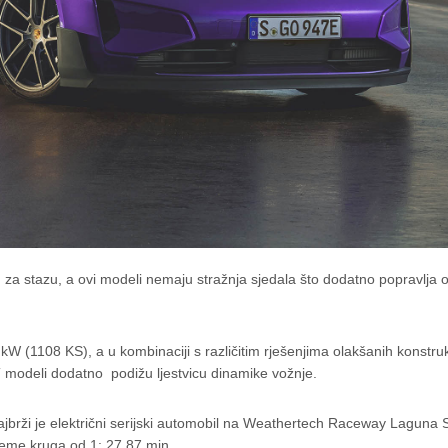
 za stazu, a ovi modeli nemaju stražnja sjedala što dodatno popravlja 
 (1108 KS), a u kombinaciji s različitim rješenjima olakšanih konstrukc
 modeli dodatno podižu ljestvicu dinamike vožnje.
rži je električni serijski automobil na Weathertech Raceway Laguna 
rijeme kruga od 1: 27.87 min.