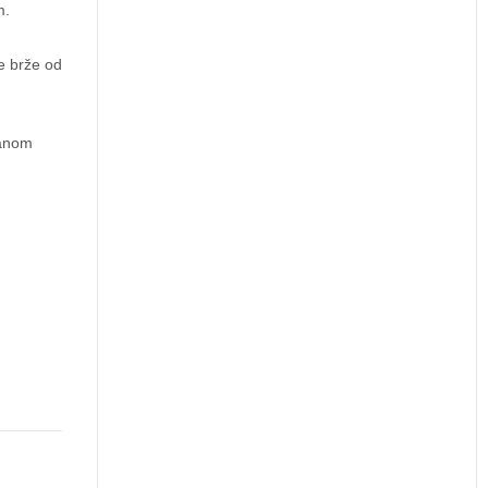
m.
e brže od
canom