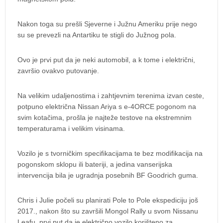
Nakon toga su prešli Sjeverne i Južnu Ameriku prije nego
su se prevezli na Antartiku te stigli do Južnog pola.
Ovo je prvi put da je neki automobil, a k tome i električni,
završio ovakvo putovanje.
Na velikim udaljenostima i zahtjevnim terenima izvan ceste,
potpuno električna Nissan Ariya s e-4ORCE pogonom na
svim kotačima, prošla je najteže testove na ekstremnim
temperaturama i velikim visinama.
Vozilo je s tvorničkim specifikacijama te bez modifikacija na
pogonskom sklopu ili bateriji, a jedina vanserijska
intervencija bila je ugradnja posebnih BF Goodrich guma.
Chris i Julie počeli su planirati Pole to Pole ekspediciju još
2017., nakon što su završili Mongol Rally u svom Nissanu
Leafu, prvi put da je električno vozilo korišteno za