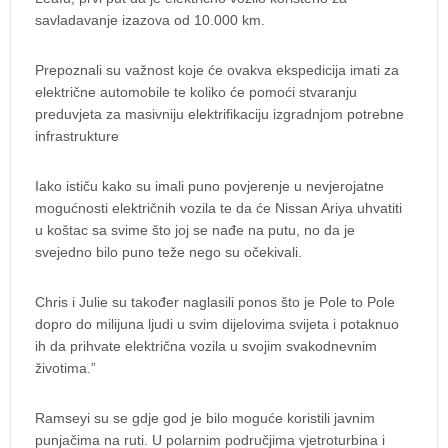
savladavanje izazova od 10.000 km.
Prepoznali su važnost koje će ovakva ekspedicija imati za
električne automobile te koliko će pomoći stvaranju
preduvjeta za masivniju elektrifikaciju izgradnjom potrebne
infrastrukture
Iako ističu kako su imali puno povjerenje u nevjerojatne
mogućnosti električnih vozila te da će Nissan Ariya uhvatiti
u koštac sa svime što joj se nađe na putu, no da je
svejedno bilo puno teže nego su očekivali.
Chris i Julie su također naglasili ponos što je Pole to Pole
dopro do milijuna ljudi u svim dijelovima svijeta i potaknuo
ih da prihvate električna vozila u svojim svakodnevnim
životima.”
Ramseyi su se gdje god je bilo moguće koristili javnim
punjačima na ruti. U polarnim područjima vjetroturbina i